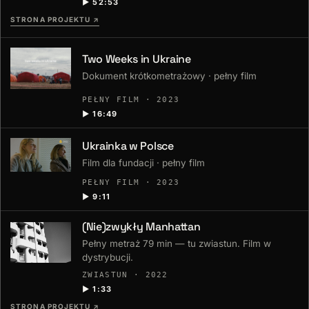
▶ 52:53
STRONA PROJEKTU
↗
Two Weeks in Ukraine
Dokument krótkometrażowy · pełny film
PEŁNY FILM · 2023
▶ 16:49
Ukrainka w Polsce
Film dla fundacji · pełny film
PEŁNY FILM · 2023
▶ 9:11
(Nie)zwykły Manhattan
Pełny metraż 79 min — tu zwiastun. Film w
dystrybucji.
ZWIASTUN · 2022
▶ 1:33
STRONA PROJEKTU
↗