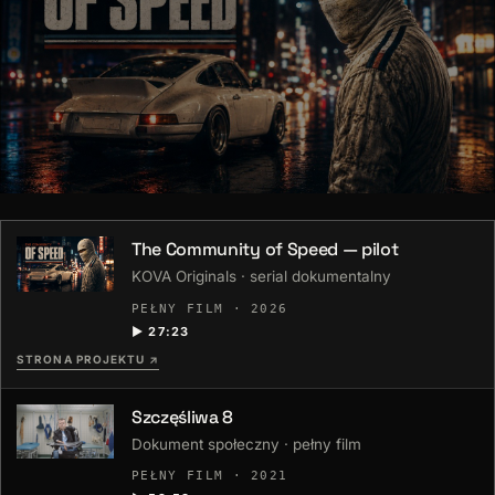
The Community of Speed — pilot
KOVA Originals · serial dokumentalny
The Community of Speed — pilot
PEŁNY FILM · 2026
PEŁNY FILM · 27:23
▶ 27:23
STRONA PROJEKTU
↗
Szczęśliwa 8
Dokument społeczny · pełny film
PEŁNY FILM · 2021