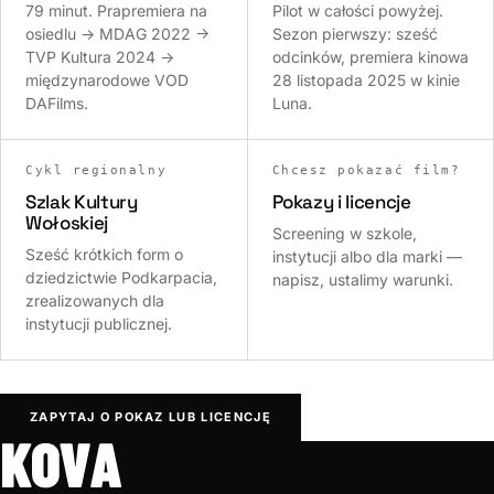
79 minut. Prapremiera na
Pilot w całości powyżej.
osiedlu → MDAG 2022 →
Sezon pierwszy: sześć
TVP Kultura 2024 →
odcinków, premiera kinowa
międzynarodowe VOD
28 listopada 2025 w kinie
DAFilms.
Luna.
Cykl regionalny
Chcesz pokazać film?
Szlak Kultury
Pokazy i licencje
Wołoskiej
Screening w szkole,
Sześć krótkich form o
instytucji albo dla marki —
dziedzictwie Podkarpacia,
napisz, ustalimy warunki.
zrealizowanych dla
instytucji publicznej.
ZAPYTAJ O POKAZ LUB LICENCJĘ