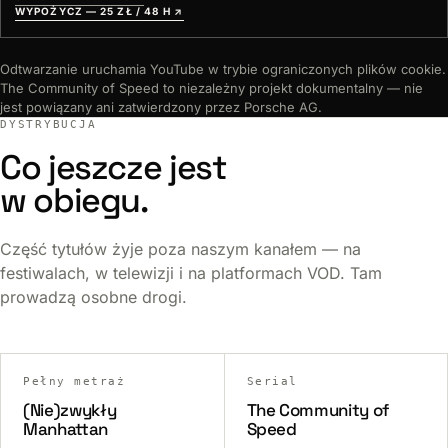
WYPOŻYCZ — 25 ZŁ / 48 H
↗
Odtwarzanie uruchamia YouTube w trybie ograniczonych plików cookie.
The Community of Speed to niezależny projekt dokumentalny — nie
jest powiązany ani zatwierdzony przez Porsche AG.
DYSTRYBUCJA
Co jeszcze jest
w obiegu.
Część tytułów żyje poza naszym kanałem — na
festiwalach, w telewizji i na platformach VOD. Tam
prowadzą osobne drogi.
Pełny metraż
Serial
(Nie)zwykły
The Community of
Manhattan
Speed